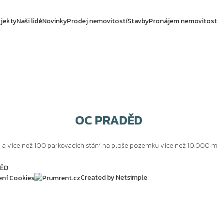
jekty
Naši lidé
Novinky
Prodej nemovitostí
Stavby
Pronájem nemovitost
OC PRADĚD
a více než 100 parkovacích stání na ploše pozemku více než 10.000 
Created by Netsimple
ení Cookies