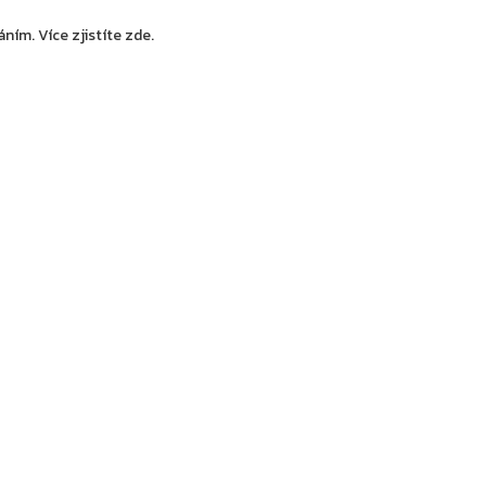
váním.
Více zjistíte zde
.