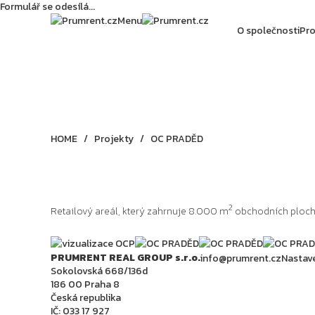
Formulář se odesílá...
Menu
O společnosti
Pro
HOME
/
Projekty
/
OC PRADĚD
2
Retailový areál, který zahrnuje 8.000 m
obchodních ploch 
PRUMRENT REAL GROUP s.r.o.
info@prumrent.cz
Nastav
Sokolovská 668/136d
186 00 Praha 8
Česká republika
IČ: 033 17 927